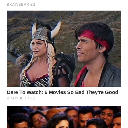
WN
CIANJUR
WN
KEPULAUAN
SERIBU
WN
TANGERANG
WN
BINJAI
WN
CIREBON
WN
INDRAMAYU