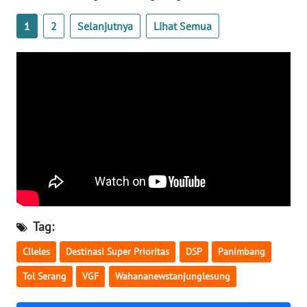
BABEL
1
2
Selanjutnya
Lihat Semua
WN
SUMBAR
WN
SUMSEL
WN
BENGKULU
WN
LAMPUNG
Tag:
WN
Cileles
Destinasi Super Prioritas
DSP
Panimbang
JATENG
Tol Serang
VGF
Wahananewstanjunglesung
WN