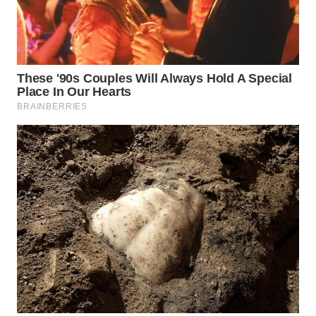
TIMUR
WN
SEMARANG
WN
SOLO
WN
BOROBUDUR
WN
MADURA
WN
SURABAYA
WN