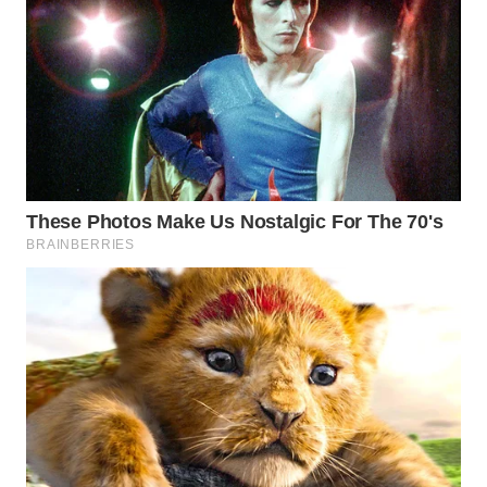
TAPANULI
SELATAN
WN
TANJUNG
LESUNG
WN
KARO
WN
SIMALUNGUN
WN
LABUHANBATU
WN
TAPANULI