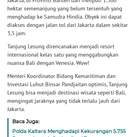
Jakarta, di Provinsi Banten dan meliputi 1.500
hektar semenanjung yang belum tersentuh yang
WN
menghadap ke Samudra Hindia. Obyek ini dapat
NTT
diakses dengan jalan tol dari Jakarta dalam sekitar
3,5 jam.
WN
KEPRI
Tanjung Lesung direncanakan menjadi resort
internasional kelas satu yang menggabungkan
WN
nuansa Bali dengan Venesia. Wow!
PAPUA
Menteri Koordinator Bidang Kemaritiman dan
WN
Investasi Luhut Binsar Pandjaitan optimis, Tanjung
PAPUA
Lesung bisa menjadi destinasi wisata seperti Bali,
BARAT
mengingat jaraknya yang tidak terlalu jauh dari
Jakarta.
WN
RIAU
Baca Juga:
Polda Kaltara Menghadapi Kekurangan 5.755
WN