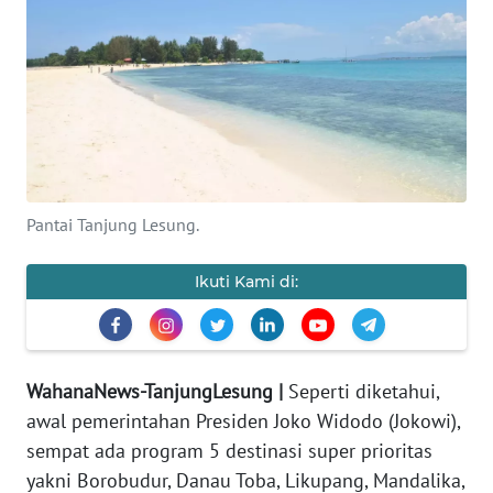
INDEKS
BERITA
KONTAK
KAMI
INFO
IKLAN
Pantai Tanjung Lesung.
TENTANG
KAMI
Ikuti Kami di:
PEDOMAN
MEDIA
SIBER
WahanaNews-TanjungLesung |
Seperti diketahui,
awal pemerintahan Presiden Joko Widodo (Jokowi),
REDAKSI
sempat ada program 5 destinasi super prioritas
yakni Borobudur, Danau Toba, Likupang, Mandalika,