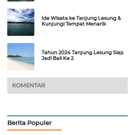
KONSUMEN
FORWAMKI
Ide Wisata ke Tanjung Lesung &
Kunjungi Tempat Menarik
ALPERKLINAS
FORJASIDA
Tahun 2024 Tanjung Lesung Siap
Jadi Bali Ke 2
TAMBANG
NEWS
KOMENTAR
SITUNGIR
NEWS
SIDIKALANG
NEWS
Berita Populer
SIBARAGAS