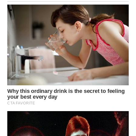
WN
MALUT
WN
DAIRI
WN
DANAU
TOBA
WN
NIAS
WN
LANGKAT
WN