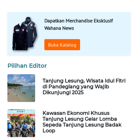
DESA
WISATA
Dapatkan Merchandise Eksklusif
LAPAK
Wahana News
WAHANA
Buka Katalog
Wahana
Network
Pilihan Editor
KONSUMEN
LISTRIK
Tanjung Lesung, Wisata Idul Fitri
di Pandeglang yang Wajib
MASYARAKAT
Dikunjungi 2025
KELISTRIKAN
Kawasan Ekonomi Khusus
WALINKI
Tanjung Lesung Gelar Lomba
ID
Sepeda Tanjung Lesung Badak
Loop
MAWAKA