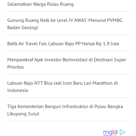
KALTARA
Selamatkan Warga Pulau Ruang
WN
Gunung Ruang Naik ke Level IV 'AWAS' Menurut PVMBG
KALSEL
Badan Geologi
WN
Batik Air Travel Fair, Labuan Bajo PP Hanya Rp 1,9 Juta
KALTIM
Menparekraf Ajak Investor Berinvestasi di Destinasi Super
WN
Prioritas
SULSEL
Labuan Bajo NTT Bisa Jadi Icon Baru Lari Marathon di
WN
Indonesia
GORONTALO
Tiga Kementerian Bangun Infrastruktur di Pulau Bangka
WN
SULUT
Likupang Sulut
WN
MALUKU