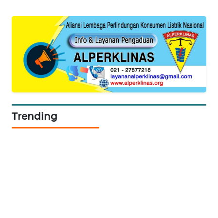
NEWS
METRO
SIANTAR
NEWS
METRO
MEDAN
NEWS
Trending
METRO
JAKARTA
NEWS
KRT
NEWS
KARING
NEWS