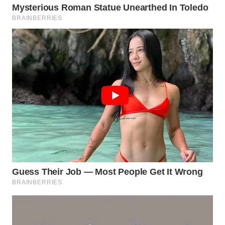
NATUNA
WN
BINTAN
WN
MANDALIKA
WN
LIKUPANG
WN
LABUANBAJO
WN
BORNEO
Wahana