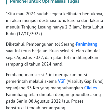
Personel untuk Optimalisasi Tugas
SERAMBI
"Kita mau 2024 sudah segera kelihatan bentuknya,
WN
ini akan menjadi destinasi turis karena dari Jakarta
JAMBI
menuju Tanjung Lesung hanya 2-3 jam," kata Luhut,
Rabu (12/10/2022).
WN
SULTRA
Diketahui, Pembangunan tol Serang-
Panimbang
saat ini terus berjalan. Ruas seksi 3 telah dimulai
WN
sejak Agustus 2022, dan jalan tol ini ditargetkan
NTB
rampung di tahun 2024 nanti.
WN
Pembangunan seksi 3 ini merupakan porsi
SULTENG
pemerintah melalui skema
VGF
(Viability Gap Fund)
sepanjang 33 Km yang menghubungkan
Cileles
-
WN
Panimbang telah dimulai dengan groundbreaking
SULBAR
pada Senin 08 Agustus 2022 lalu. Proses
konstruksi tengah berlangsung.
WN