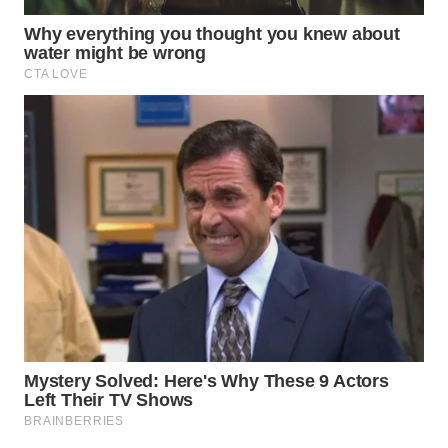
SPORT
WAHANA
UMKM
WAHANA
SELEB
WAHANA
PERSONA
WAHANA
OTOMOTIF
WAHANA
HEALTH
WAHANA