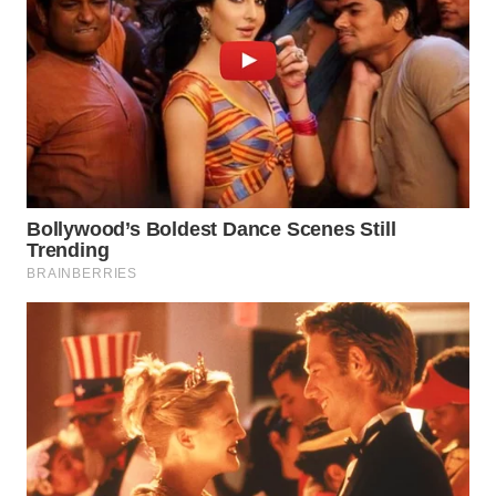
WN
KUNINGAN
WN
MAJALENGKA
WN
SUBANG
WN
SUKABUMI
WN
PURWAKARTA
WN
PRIANGAN