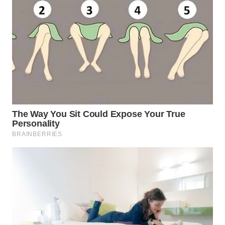
Media
Group
WAHANA
NEWS
WAHANA
TANI
WAHANA
ADVOKAT
WAHANA
INFRASTRUKTUR
WAHANA
KONSUMEN
WAHANA