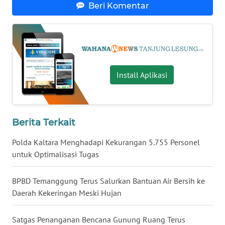
NUSANTARA
Beri Komentar
WN
JOGJA
WN
Install Aplikasi
JATIM
WN
BALI
Berita Terkait
WN
Polda Kaltara Menghadapi Kekurangan 5.755 Personel
KALBAR
untuk Optimalisasi Tugas
WN
BPBD Temanggung Terus Salurkan Bantuan Air Bersih ke
KALTENG
Daerah Kekeringan Meski Hujan
WN
Satgas Penanganan Bencana Gunung Ruang Terus