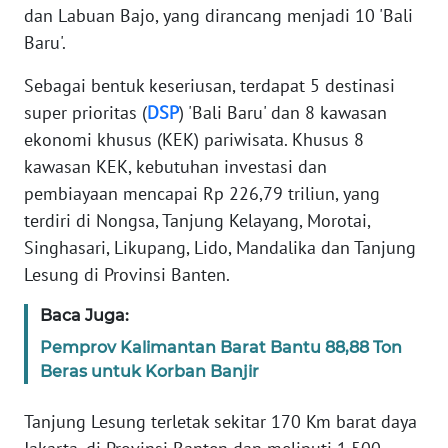
KARIR
dan Labuan Bajo, yang dirancang menjadi 10 'Bali
Baru'.
DISCLAIMER
Sebagai bentuk keseriusan, terdapat 5 destinasi
super prioritas (
DSP
) 'Bali Baru' dan 8 kawasan
Wahana
News
ekonomi khusus (KEK) pariwisata. Khusus 8
Regional
kawasan KEK, kebutuhan investasi dan
pembiayaan mencapai Rp 226,79 triliun, yang
WN
terdiri di Nongsa, Tanjung Kelayang, Morotai,
SUMUT
Singhasari, Likupang, Lido, Mandalika dan Tanjung
Lesung di Provinsi Banten.
WN
JAKARTA
Baca Juga:
Pemprov Kalimantan Barat Bantu 88,88 Ton
WN
Beras untuk Korban Banjir
JABAR
Tanjung Lesung terletak sekitar 170 Km barat daya
WN
BANTEN