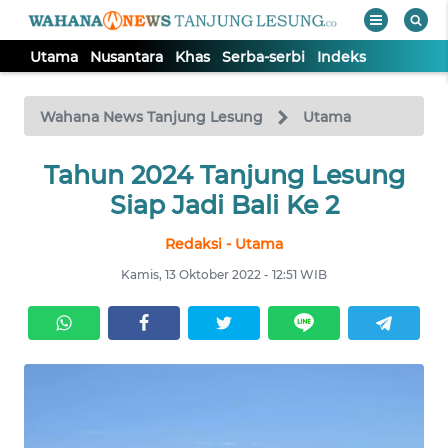
Utama
Nusantara
Khas
Serba-serbi
Indeks
WAHANA
Tutup
TV
Wahana News Tanjung Lesung
Utama
UTAMA
Tahun 2024 Tanjung Lesung
Siap Jadi Bali Ke 2
NUSANTARA
Redaksi - Utama
Kamis, 13 Oktober 2022 - 12:51 WIB
KHAS
SERBA-
SERBI
Informasi