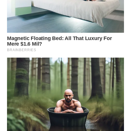
LISTRIK
WAHANA
TRAVEL
WAHANA
TV
WAHANANEWS
ID
WAHANANEWS
CO ID
WAHANANEWS
NET
WAHANA