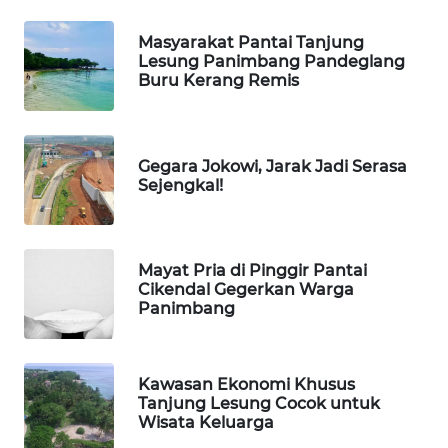
ID
Masyarakat Pantai Tanjung
Lesung Panimbang Pandeglang
MARTABAT
Buru Kerang Remis
NET
PLN
WATCH
Gegara Jokowi, Jarak Jadi Serasa
Sejengkal!
MKLI
LPKKI
Mayat Pria di Pinggir Pantai
Cikendal Gegerkan Warga
Panimbang
LKKI
KOPEKLIN
Kawasan Ekonomi Khusus
Tanjung Lesung Cocok untuk
Wisata Keluarga
PORTAL