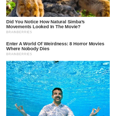
TENGAH
WN DELI
SERDANG
WN
TEBING
TINGGI
WN
PAKPAK
WN
KARAWANG
WN
BEKASI
WN