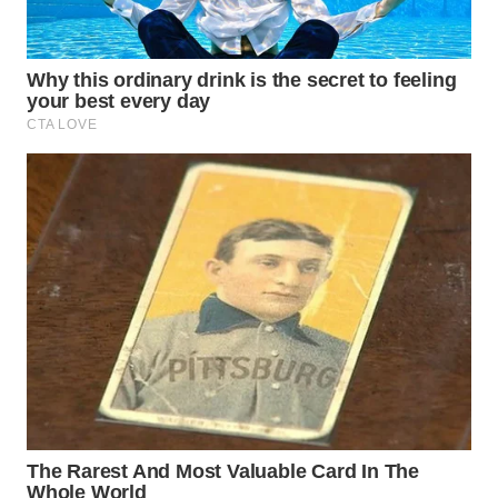
BOGOR
WN
DEPOK
WN
TAPANULI
UTARA
WN
SAMOSIR
WN
PADANG
LAWAS
WN
SUMEDANG