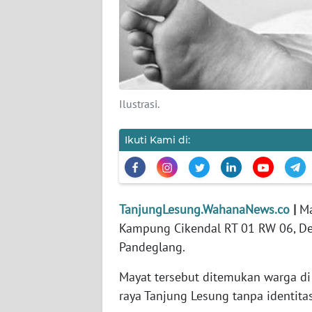
DISCLAIMER
Wahana
News
Regional
Ilustrasi.
WN
SUMUT
Ikuti Kami di:
WN
JAKARTA
TanjungLesung.WahanaNews.co
|
Ma
Kampung Cikendal RT 01 RW 06, De
WN
JABAR
Pandeglang.
Mayat tersebut ditemukan warga di
WN
BANTEN
raya Tanjung Lesung tanpa identitas