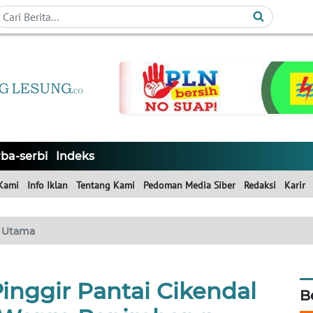
ba-serbi
Indeks
Kami
Info Iklan
Tentang Kami
Pedoman Media Siber
Redaksi
Karir
Utama
Pinggir Pantai Cikendal
B