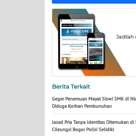
WN
JOGJA
WN
Jadilah
JATIM
WN
BALI
WN
KALBAR
Berita Terkait
Geger Penemuan Mayat Siswi SMK di Nia
WN
Diduga Korban Pembunuhan
KALTENG
Jasad Pria Tanpa Identitas Ditemukan di
WN
Cileungsi Bogor Polisi Selidiki
KALTARA