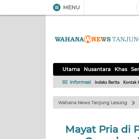
MENU
WAHANA
Tutup
TV
UTAMA
NUSANTARA
Utama
Nusantara
Khas
Ser
KHAS
Informasi
Indeks Berita
Kontak 
SERBA-
Wahana News Tanjung Lesung
SERBI
Informasi
Mayat Pria di 
INDEKS