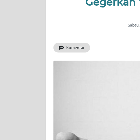
Gegerkan
BERITA
KONTAK
KAMI
Sabtu,
INFO
Komentar
IKLAN
TENTANG
KAMI
PEDOMAN
MEDIA
SIBER
REDAKSI
KARIR