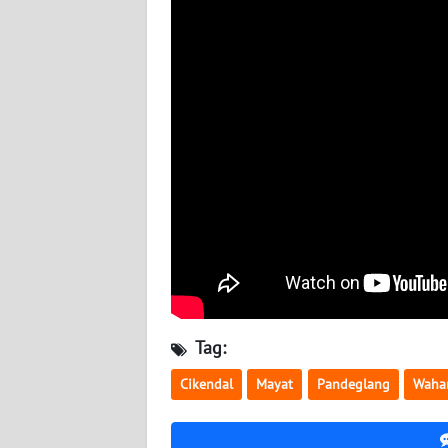
WN
SUMBAR
WN
SUMSEL
WN
BENGKULU
WN
LAMPUNG
WN
Tag:
JATENG
Cikendal
Mayat
Pandeglang
Waha
WN
NUSANTARA