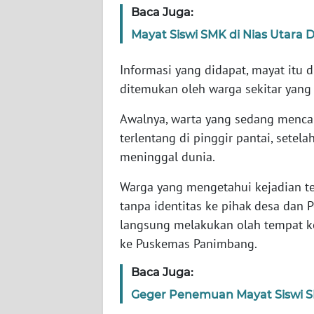
Baca Juga:
WN
NTT
Mayat Siswi SMK di Nias Utara 
Informasi yang didapat, mayat itu 
WN
KEPRI
ditemukan oleh warga sekitar yang
Awalnya, warta yang sedang mencari
WN
terlentang di pinggir pantai, setela
PAPUA
meninggal dunia.
WN
Warga yang mengetahui kejadian 
PAPUA
BARAT
tanpa identitas ke pihak desa dan P
langsung melakukan olah tempat k
WN
ke Puskemas Panimbang.
RIAU
Baca Juga:
WN
Geger Penemuan Mayat Siswi S
SERAMBI