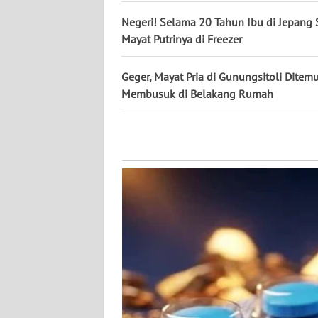
Negeri! Selama 20 Tahun Ibu di Jepang
WN
KALSEL
Mayat Putrinya di Freezer
WN
Geger, Mayat Pria di Gunungsitoli Ditem
KALTIM
Membusuk di Belakang Rumah
WN
SULSEL
WN
GORONTALO
WN
SULUT
WN
MALUKU