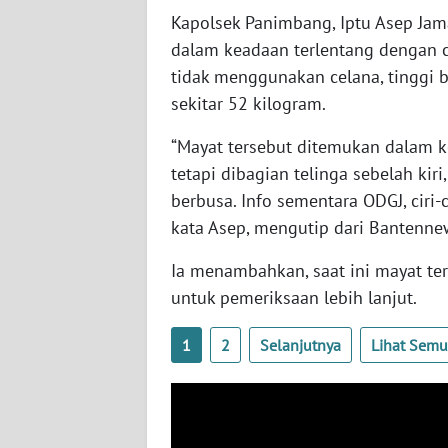
Kapolsek Panimbang, Iptu Asep Jam
WN
dalam keadaan terlentang dengan c
JAMBI
tidak menggunakan celana, tinggi 
sekitar 52 kilogram.
WN
SULTRA
“Mayat tersebut ditemukan dalam k
tetapi dibagian telinga sebelah ki
WN
berbusa. Info sementara ODGJ, ciri-
NTB
kata Asep, mengutip dari Bantenne
WN
Ia menambahkan, saat ini mayat t
SULTENG
untuk pemeriksaan lebih lanjut.
WN
1
2
Selanjutnya
Lihat Sem
SULBAR
WN
BABEL