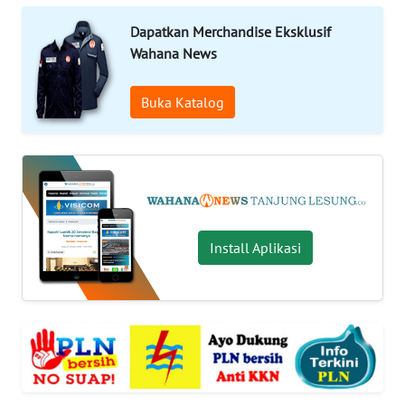
INDEKS
BERITA
Dapatkan Merchandise Eksklusif
Wahana News
KONTAK
KAMI
Buka Katalog
INFO
IKLAN
TENTANG
KAMI
Install Aplikasi
PEDOMAN
MEDIA
SIBER
REDAKSI