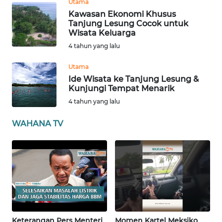
Utama
SERAMBI
Kawasan Ekonomi Khusus
Tanjung Lesung Cocok untuk
Wisata Keluarga
WN
JAMBI
4 tahun yang lalu
Utama
WN
Ide Wisata ke Tanjung Lesung &
SULTRA
Kunjungi Tempat Menarik
4 tahun yang lalu
WN
NTB
WAHANA TV
WN
SULTENG
WN
SULBAR
WN
Keterangan Pers Menteri
Momen Kartel Meksiko