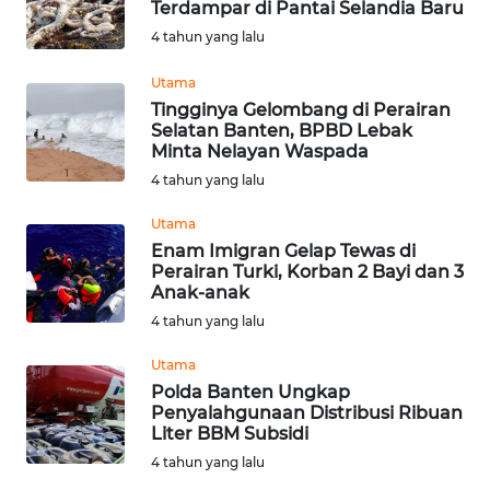
Terdampar di Pantai Selandia Baru
TIMUR
4 tahun yang lalu
WN
Utama
SEMARANG
Tingginya Gelombang di Perairan
Selatan Banten, BPBD Lebak
Minta Nelayan Waspada
WN
SOLO
4 tahun yang lalu
Utama
WN
Enam Imigran Gelap Tewas di
BOROBUDUR
Perairan Turki, Korban 2 Bayi dan 3
Anak-anak
WN
4 tahun yang lalu
MADURA
Utama
Polda Banten Ungkap
WN
Penyalahgunaan Distribusi Ribuan
SURABAYA
Liter BBM Subsidi
4 tahun yang lalu
WN