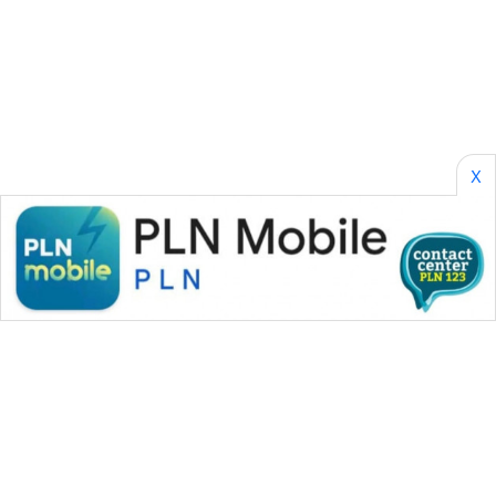
JURNAL
MARITIM
HUMBANG
NEWS
X
GARONGGANG
NEWS
FISUELRI
ID
ENERGI
NEWS
CILEUNGSI
NEWS