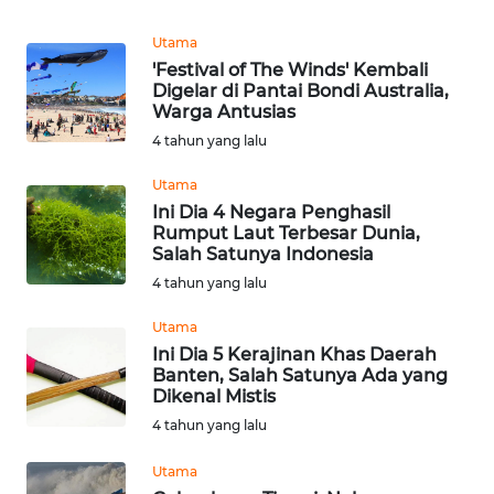
NATUNA
Utama
'Festival of The Winds' Kembali
WN
Digelar di Pantai Bondi Australia,
BINTAN
Warga Antusias
4 tahun yang lalu
WN
MANDALIKA
Utama
Ini Dia 4 Negara Penghasil
Rumput Laut Terbesar Dunia,
WN
Salah Satunya Indonesia
LIKUPANG
4 tahun yang lalu
WN
Utama
LABUANBAJO
Ini Dia 5 Kerajinan Khas Daerah
Banten, Salah Satunya Ada yang
Dikenal Mistis
WN
BORNEO
4 tahun yang lalu
Utama
Wahana