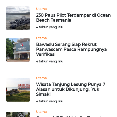
WN
Utama
CIANJUR
230 Paus Pilot Terdampar di Ocean
Beach Tasmania
4 tahun yang lalu
WN
KEPULAUAN
Utama
SERIBU
Bawaslu Serang Siap Rekrut
Panwascam Pasca Rampungnya
WN
Verifikasi
TANGERANG
4 tahun yang lalu
WN
BINJAI
Utama
Wisata Tanjung Lesung Punya 7
Alasan untuk Dikunjungi, Yuk
WN
Simak!
CIREBON
4 tahun yang lalu
WN
Utama
INDRAMAYU