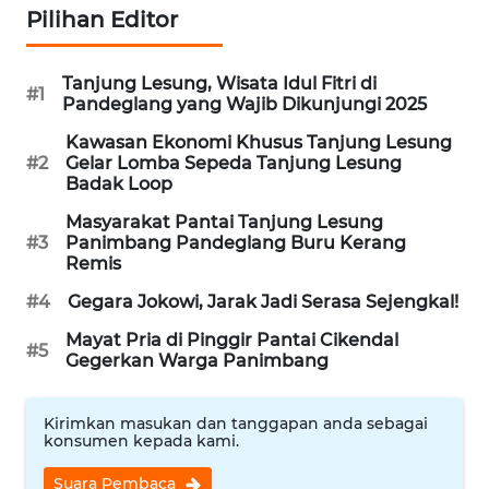
LISTRIK
Pilihan Editor
WAHANA
Tanjung Lesung, Wisata Idul Fitri di
TRAVEL
#1
Pandeglang yang Wajib Dikunjungi 2025
Kawasan Ekonomi Khusus Tanjung Lesung
WAHANA
#2
Gelar Lomba Sepeda Tanjung Lesung
TV
Badak Loop
Masyarakat Pantai Tanjung Lesung
WAHANANEWS
#3
Panimbang Pandeglang Buru Kerang
ID
Remis
#4
Gegara Jokowi, Jarak Jadi Serasa Sejengkal!
WAHANANEWS
CO ID
Mayat Pria di Pinggir Pantai Cikendal
#5
Gegerkan Warga Panimbang
WAHANANEWS
NET
Kirimkan masukan dan tanggapan anda sebagai
konsumen kepada kami.
WAHANA
Suara Pembaca