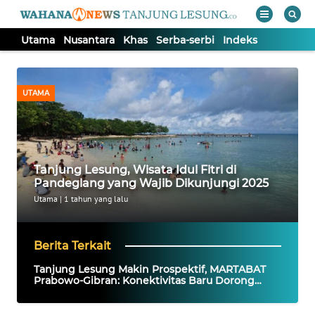
Utama
Nusantara
Khas
Serba-serbi
Indeks
WAHANA
Tutup
TV
UTAMA
UTAMA
NUSANTARA
Tanjung Lesung, Wisata Idul Fitri di
Pandeglang yang Wajib Dikunjungi 2025
KHAS
Utama
|
1 tahun yang lalu
SERBA-
Berita Terkait
SERBI
Tanjung Lesung Makin Prospektif, MARTABAT
Prabowo-Gibran: Konektivitas Baru Dorong
Informasi
Ekonomi Banten