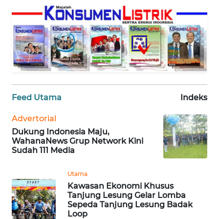
KARIR
DISCLAIMER
Wahana
News
Regional
Feed Utama
Indeks
WN
SUMUT
Advertorial
Dukung Indonesia Maju,
WN
WahanaNews Grup Network Kini
JAKARTA
Sudah 111 Media
WN
Utama
JABAR
Kawasan Ekonomi Khusus
Tanjung Lesung Gelar Lomba
Sepeda Tanjung Lesung Badak
WN
Loop
BANTEN