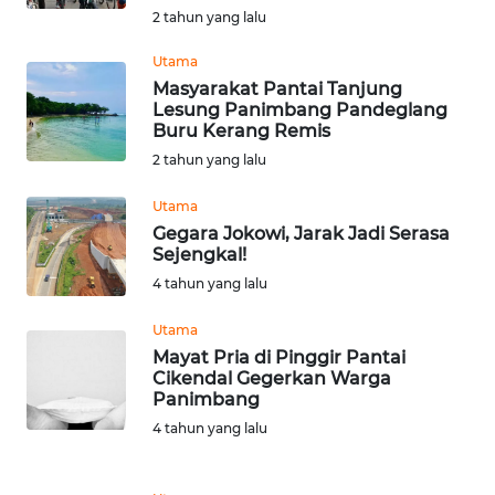
2 tahun yang lalu
WN
Utama
NTT
Masyarakat Pantai Tanjung
Lesung Panimbang Pandeglang
Buru Kerang Remis
WN
KEPRI
2 tahun yang lalu
Utama
WN
Gegara Jokowi, Jarak Jadi Serasa
PAPUA
Sejengkal!
4 tahun yang lalu
WN
PAPUA
Utama
BARAT
Mayat Pria di Pinggir Pantai
Cikendal Gegerkan Warga
Panimbang
WN
RIAU
4 tahun yang lalu
WN