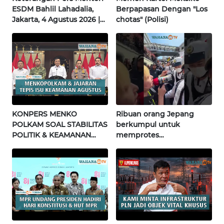
BABEL
ESDM Bahlil Lahadalia,
Berpapasan Dengan "Los
Jakarta, 4 Agustus 2026 |
chotas" (Polisi)
Wahana Terkini
WN
SUMBAR
WN
SUMSEL
WN
KONPERS MENKO
Ribuan orang Jepang
BENGKULU
POLKAM SOAL STABILITAS
berkumpul untuk
POLITIK & KEAMANAN
memprotes
WN
NASIONAL | Wahana
pembangunan masjid
LAMPUNG
Terkini
pertama di Fujisawa
WN
JATENG
WN