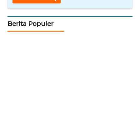
SPORT
WAHANA
Berita Populer
UMKM
WAHANA
SELEB
WAHANA
PERSONA
WAHANA
OTOMOTIF
WAHANA
HEALTH
WAHANA