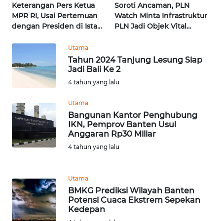
NUSANTARA
Keterangan Pers Ketua
Soroti Ancaman, PLN
MPR RI, Usai Pertemuan
Watch Minta Infrastruktur
dengan Presiden di Istana
PLN Jadi Objek Vital
WN
| Wahana Terkini
Khusus | Alperklinas
JOGJA
Research
Utama
Tahun 2024 Tanjung Lesung Siap
WN
Jadi Bali Ke 2
JATIM
4 tahun yang lalu
WN
Utama
BALI
Bangunan Kantor Penghubung
IKN, Pemprov Banten Usul
Anggaran Rp30 Miliar
WN
4 tahun yang lalu
KALBAR
WN
Utama
KALTENG
BMKG Prediksi Wilayah Banten
Potensi Cuaca Ekstrem Sepekan
Kedepan
WN