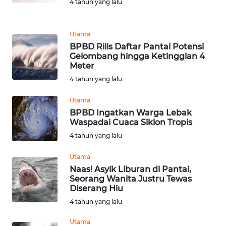
4 tahun yang lalu
TAPANULI
SELATAN
Utama
WN
BPBD Rilis Daftar Pantai Potensi
TANJUNG
Gelombang hingga Ketinggian 4
Meter
LESUNG
4 tahun yang lalu
WN
Utama
KARO
BPBD Ingatkan Warga Lebak
Waspadai Cuaca Siklon Tropis
WN
4 tahun yang lalu
SIMALUNGUN
Utama
WN
Naas! Asyik Liburan di Pantai,
LABUHANBATU
Seorang Wanita Justru Tewas
Diserang Hiu
4 tahun yang lalu
WN
TAPANULI
Utama