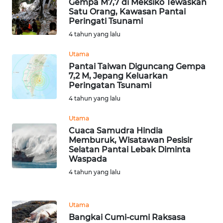
Gempa M7,7 di Meksiko Tewaskan
Satu Orang, Kawasan Pantai
Peringati Tsunami
WN
4 tahun yang lalu
KUNINGAN
Utama
WN
Pantai Taiwan Diguncang Gempa
MAJALENGKA
7,2 M, Jepang Keluarkan
Peringatan Tsunami
4 tahun yang lalu
WN
SUBANG
Utama
Cuaca Samudra Hindia
WN
Memburuk, Wisatawan Pesisir
SUKABUMI
Selatan Pantai Lebak Diminta
Waspada
4 tahun yang lalu
WN
PURWAKARTA
Utama
WN
Bangkai Cumi-cumi Raksasa
PRIANGAN