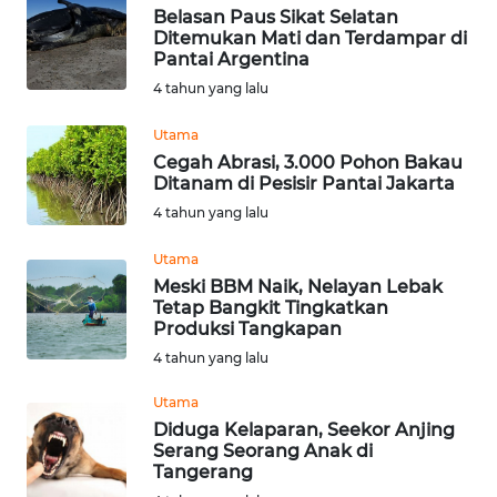
Belasan Paus Sikat Selatan
Ditemukan Mati dan Terdampar di
WN
Pantai Argentina
MALUT
4 tahun yang lalu
Utama
WN
Cegah Abrasi, 3.000 Pohon Bakau
DAIRI
Ditanam di Pesisir Pantai Jakarta
4 tahun yang lalu
WN
DANAU
Utama
TOBA
Meski BBM Naik, Nelayan Lebak
Tetap Bangkit Tingkatkan
WN
Produksi Tangkapan
NIAS
4 tahun yang lalu
Utama
WN
Diduga Kelaparan, Seekor Anjing
LANGKAT
Serang Seorang Anak di
Tangerang
WN