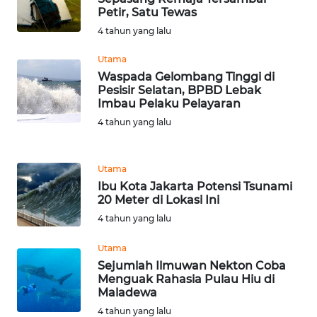
Petir, Satu Tewas
BOGOR
4 tahun yang lalu
WN
Utama
DEPOK
Waspada Gelombang Tinggi di
Pesisir Selatan, BPBD Lebak
WN
Imbau Pelaku Pelayaran
TAPANULI
4 tahun yang lalu
UTARA
WN
Utama
SAMOSIR
Ibu Kota Jakarta Potensi Tsunami
20 Meter di Lokasi Ini
4 tahun yang lalu
WN
PADANG
Utama
LAWAS
Sejumlah Ilmuwan Nekton Coba
Menguak Rahasia Pulau Hiu di
WN
Maladewa
SUMEDANG
4 tahun yang lalu