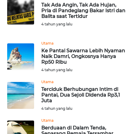
TENGAH
Tak Ada Angin, Tak Ada Hujan,
Pria di Pandeglang Bakar Istri dan
WN DELI
Balita saat Tertidur
SERDANG
4 tahun yang lalu
WN
Utama
TEBING
Ke Pantai Sawarna Lebih Nyaman
TINGGI
Naik Damri, Ongkosnya Hanya
Rp50 Ribu
WN
4 tahun yang lalu
PAKPAK
Utama
WN
Terciduk Berhubungan Intim di
Pantai, Dua Sejoli Didenda Rp3,1
KARAWANG
Juta
4 tahun yang lalu
WN
BEKASI
Utama
Berduaan di Dalam Tenda,
WN
Sepasang Remaja Tersambar