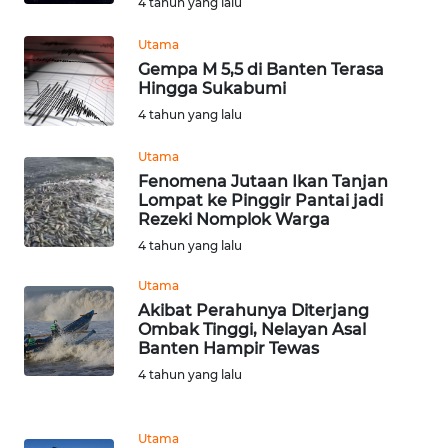
KALTARA
4 tahun yang lalu
Utama
WN
Gempa M 5,5 di Banten Terasa
KALSEL
Hingga Sukabumi
4 tahun yang lalu
WN
KALTIM
Utama
Fenomena Jutaan Ikan Tanjan
Lompat ke Pinggir Pantai jadi
WN
Rezeki Nomplok Warga
SULSEL
4 tahun yang lalu
WN
Utama
GORONTALO
Akibat Perahunya Diterjang
Ombak Tinggi, Nelayan Asal
Banten Hampir Tewas
WN
SULUT
4 tahun yang lalu
WN
Utama
MALUKU