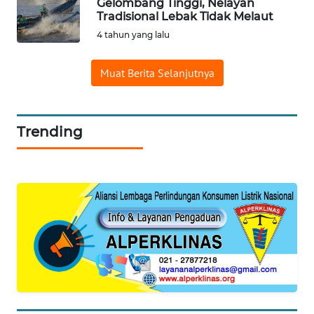
Media
Gelombang Tinggi, Nelayan
Group
Tradisional Lebak Tidak Melaut
4 tahun yang lalu
WAHANA
NEWS
Muat Berita Selanjutnya
WAHANA
TANI
Trending
WAHANA
ADVOKAT
WAHANA
INFRASTRUKTUR
WAHANA
KONSUMEN
WAHANA