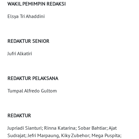
WAKIL PEMIMPIN REDAKSI
WN
Elsya Tri Ahaddini
NTT
WN
REDAKTUR SENIOR
KEPRI
Jufri Alkatiri
WN
PAPUA
REDAKTUR PELAKSANA
WN
Tumpal Alfredo Gultom
PAPUA
BARAT
WN
REDAKTUR
RIAU
Jupriadi Sianturi; Rinna Katarina; Sobar Bahtiar; Ajat
Sudrajat; Jefri Marpaung, Kiky Zubehor; Mega Puspita;
WN