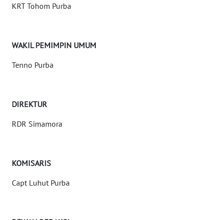
INDEKS
KRT Tohom Purba
BERITA
KONTAK
WAKIL PEMIMPIN UMUM
KAMI
Tenno Purba
INFO
IKLAN
DIREKTUR
TENTANG
RDR Simamora
KAMI
PEDOMAN
MEDIA
KOMISARIS
SIBER
Capt Luhut Purba
REDAKSI