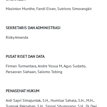
NUSANTARA
Masinton Munthe, Fandi Elvan, Sutrisno Simorangkir
WN
JOGJA
SEKRETARIS DAN ADMINISTRASI
WN
JATIM
Rizky Amanda
WN
BALI
PUSAT RISET DAN DATA
Firman Turmantara, Andre Yosua M, Agus Sudarto,
WN
Parsaoran Siahaan, Salomo Tobing
KALBAR
WN
KALTENG
PENASEHAT HUKUM
Ardi Sapri Simajuntak, S.H., Humisar Sahala, S.H., M.H.,
WN
Tumpak Pakpahan, S.H., Singal Situmorang, S.H., Dr. Dwi