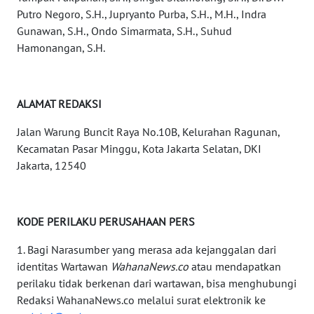
KALTARA
Putro Negoro, S.H., Jupryanto Purba, S.H., M.H., Indra
Gunawan, S.H., Ondo Simarmata, S.H., Suhud
WN
Hamonangan, S.H.
KALSEL
WN
ALAMAT REDAKSI
KALTIM
Jalan Warung Buncit Raya No.10B, Kelurahan Ragunan,
WN
Kecamatan Pasar Minggu, Kota Jakarta Selatan, DKI
SULSEL
Jakarta, 12540
WN
GORONTALO
KODE PERILAKU PERUSAHAAN PERS
WN
1. Bagi Narasumber yang merasa ada kejanggalan dari
SULUT
identitas Wartawan
WahanaNews.co
atau mendapatkan
perilaku tidak berkenan dari wartawan, bisa menghubungi
WN
Redaksi WahanaNews.co melalui surat elektronik ke
MALUKU