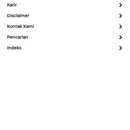
TAPANULI
Karir
SELATAN
Disclaimer
WN
Kontak Kami
TANJUNG
Pencarian
LESUNG
Indeks
WN
KARO
WN
SIMALUNGUN
WN
LABUHANBATU
WN
TAPANULI