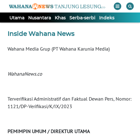
Utama
Nusantara
Khas
Serba-serbi
Indeks
WAHANA
Tutup
Inside Wahana News
TV
Wahana Media Grup (PT Wahana Karunia Media)
UTAMA
NUSANTARA
WahanaNews.co
KHAS
Terverifikasi Administratif dan Faktual Dewan Pers, Nomor:
SERBA-
1121/DP-Verifikasi/K/IX/2023
SERBI
Informasi
PEMIMPIN UMUM / DIREKTUR UTAMA