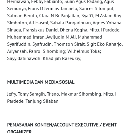
Hermawan, Febby Fabianto; Suan Agus Padang, Agus
BABEL
Semunya, Frans D Jermias Tamaela, Sances Sitompul,
Salman Berutu, Clara N Br Panjaitan, Syafi'i, M Aslam Roy
WN
Simbolon, Ali Hasmi, Sahala Pangaribuan, Agnes Yohana
SUMBAR
Sinaga, Fransiskus Daniel Dhena Kogha, Mitcui Pardede,
Muhammad Imran, Awiludin M Ali, Muhammad
WN
Syarifuddin, Syafrudin, Thomson Sirait, Sigit Eko Raharjo,
SUMSEL
Ariyansah, Panroi Sihombing; Wilhelmus Toka;
Sayyidatiihawdhi Khadijah Raseukiy;
WN
BENGKULU
MULTIMEDIA DAN MEDIA SOSIAL
WN
LAMPUNG
Jefry, Tomy Saragih, Trisno, Makmur Sihombing, Mitcui
Pardede, Tanjung Silaban
WN
JATENG
PEMASARAN KONTEN/ACCOUNT EXECUTIVE / EVENT
WN
ORGANIZER