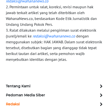
redaksi@wahananews.co
2. Permintaan untuk ralat, koreksi, revisi maupun hak
WN
jawab terkait artikel yang telah diterbitkan oleh
MALUT
WahanaNews.co, berdasarkan Kode Etik Jurnalistik dan
Undang Undang Pokok Pers.
3. Ralat dilakukan melalui pengiriman surat elektronik
WN
DAIRI
(surel)/email ke
redaksi@wahananews.co
dengan
menggunakan subjek: HAK JAWAB. Dalam surat elektronik
tersebut, disebutkan bagian yang dianggap tidak tepat
WN
berikut tautan dari artikel, serta pemohon wajib
DANAU
TOBA
menyebutkan identitas dengan jelas.
WN
NIAS
Tentang Kami
WN
LANGKAT
Pedoman Media Siber
Redaksi
WN