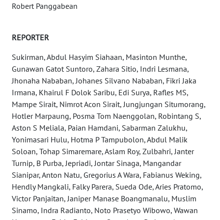
Robert Panggabean
SERAMBI
WN
REPORTER
JAMBI
Sukirman, Abdul Hasyim Siahaan, Masinton Munthe,
Gunawan Gatot Suntoro, Zahara Sitio, Indri Lesmana,
WN
SULTRA
Jhonaha Nababan, Johanes Silvano Nababan, Fikri Jaka
Irmana, Khairul F Dolok Saribu, Edi Surya, Rafles MS,
Mampe Sirait, Nimrot Acon Sirait, Jungjungan Situmorang,
WN
Hotler Marpaung, Posma Tom Naenggolan, Robintang S,
NTB
Aston S Meliala, Paian Hamdani, Sabarman Zalukhu,
Yonimasari Hulu, Hotma P Tampubolon, Abdul Malik
WN
Soloan, Tohap Simaremare, Aslam Roy, Zulbahri, Janter
SULTENG
Turnip, B Purba, Jepriadi, Jontar Sinaga, Mangandar
Sianipar, Anton Natu, Gregorius A Wara, Fabianus Weking,
WN
Hendly Mangkali, Falky Parera, Sueda Ode, Aries Pratomo,
SULBAR
Victor Panjaitan, Janiper Manase Boangmanalu, Muslim
Sinamo, Indra Radianto, Noto Prasetyo Wibowo, Wawan
WN