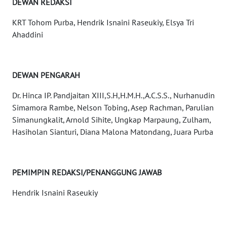
DEWAN REDAKSI
KARIR
KRT Tohom Purba, Hendrik Isnaini Raseukiy, Elsya Tri
DISCLAIMER
Ahaddini
Wahana
News
DEWAN PENGARAH
Regional
Dr. Hinca IP. Pandjaitan XIII,S.H,H.M.H.,A.C.S.S., Nurhanudin
WN
Simamora Rambe, Nelson Tobing, Asep Rachman, Parulian
SUMUT
Simanungkalit, Arnold Sihite, Ungkap Marpaung, Zulham,
Hasiholan Sianturi, Diana Malona Matondang, Juara Purba
WN
JAKARTA
PEMIMPIN REDAKSI/PENANGGUNG JAWAB
WN
JABAR
Hendrik Isnaini Raseukiy
WN
BANTEN