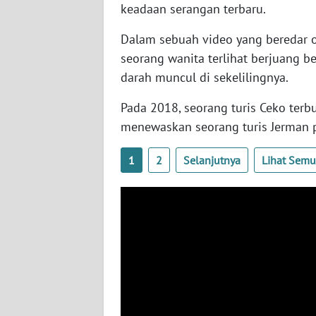
keadaan serangan terbaru.
WN
Dalam sebuah video yang beredar onl
JAMBI
seorang wanita terlihat berjuang 
darah muncul di sekelilingnya.
WN
SULTRA
Pada 2018, seorang turis Ceko terb
menewaskan seorang turis Jerman 
WN
NTB
1
2
Selanjutnya
Lihat Sem
WN
SULTENG
WN
SULBAR
WN
BABEL