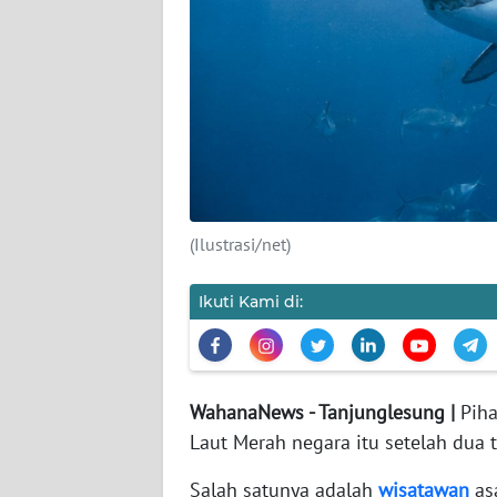
DISCLAIMER
Wahana
News
Regional
WN
SUMUT
(Ilustrasi/net)
WN
Ikuti Kami di:
JAKARTA
WN
JABAR
WahanaNews - Tanjunglesung |
Pih
Laut Merah negara itu setelah dua 
WN
BANTEN
Salah satunya adalah
wisatawan
asa