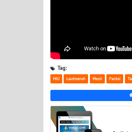
WN
SUMBAR
WN
SUMSEL
WN
BENGKULU
Tag:
WN
HIU
Lautmerah
Mesir
Pantai
Ta
LAMPUNG
WN
JATENG
WN
NUSANTARA