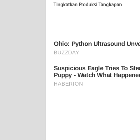
Tingkatkan Produksi Tangkapan
WN
KALSEL
WN
KALTIM
WN
SULSEL
WN
GORONTALO
WN
SULUT
WN
MALUKU