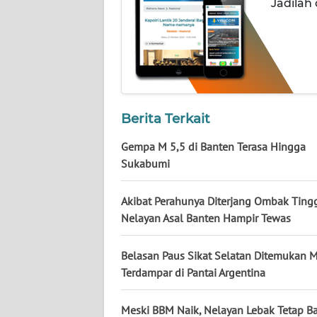
Jadilah
WN
JOGJA
WN
JATIM
Berita Terkait
WN
BALI
Gempa M 5,5 di Banten Terasa Hingga
Sukabumi
WN
KALBAR
Akibat Perahunya Diterjang Ombak Tingg
Nelayan Asal Banten Hampir Tewas
WN
KALTENG
Belasan Paus Sikat Selatan Ditemukan M
Terdampar di Pantai Argentina
WN
KALTARA
Meski BBM Naik, Nelayan Lebak Tetap B