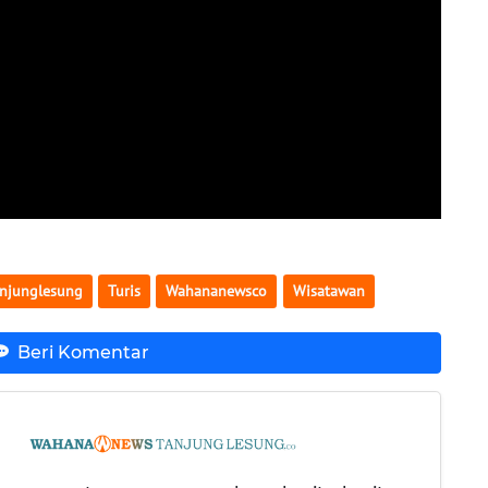
njunglesung
Turis
Wahananewsco
Wisatawan
Beri Komentar