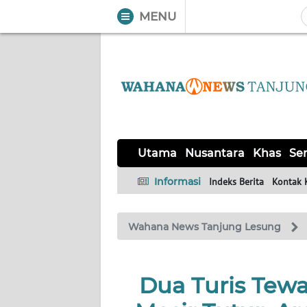
MENU
WAHANA
Tutup
TV
UTAMA
NUSANTARA
Utama
Nusantara
Khas
Ser
KHAS
Informasi
Indeks Berita
Kontak 
SERBA-
Wahana News Tanjung Lesung
SERBI
Informasi
Dua Turis Tewa
INDEKS