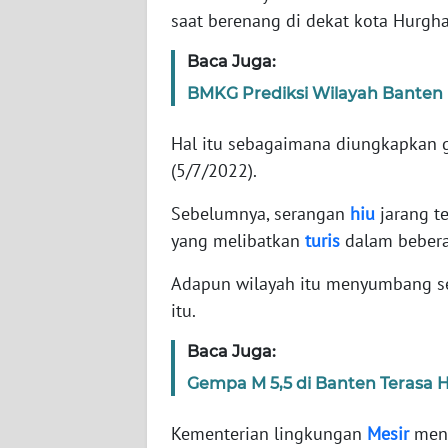
saat berenang di dekat kota Hurgh
WN
NTT
Baca Juga:
BMKG Prediksi Wilayah Banten
WN
KEPRI
Hal itu sebagaimana diungkapkan gu
(5/7/2022).
WN
PAPUA
Sebelumnya, serangan
hiu
jarang te
yang melibatkan
turis
dalam bebera
WN
PAPUA
Adapun wilayah itu menyumbang se
BARAT
itu.
WN
Baca Juga:
RIAU
Gempa M 5,5 di Banten Terasa
WN
Kementerian lingkungan
Mesir
meng
SERAMBI