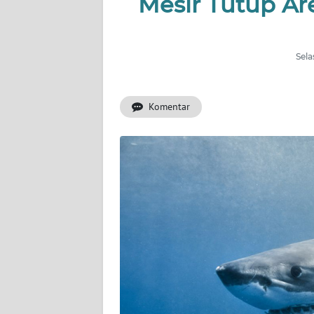
Mesir Tutup Ar
BERITA
KONTAK
KAMI
Sela
INFO
Komentar
IKLAN
TENTANG
KAMI
PEDOMAN
MEDIA
SIBER
REDAKSI
KARIR