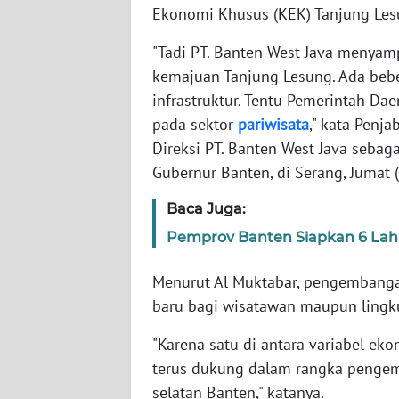
Ekonomi Khusus (KEK) Tanjung Les
WN
NTT
"Tadi PT. Banten West Java menyamp
kemajuan Tanjung Lesung. Ada beb
WN
infrastruktur. Tentu Pemerintah 
KEPRI
pada sektor
pariwisata
," kata Penj
Direksi PT. Banten West Java seba
WN
Gubernur Banten, di Serang, Jumat (
PAPUA
Baca Juga:
WN
Pemprov Banten Siapkan 6 Lah
PAPUA
BARAT
Menurut Al Muktabar, pengembangan
baru bagi wisatawan maupun lingku
WN
RIAU
"Karena satu di antara variabel eko
terus dukung dalam rangka pengem
WN
SERAMBI
selatan Banten," katanya.