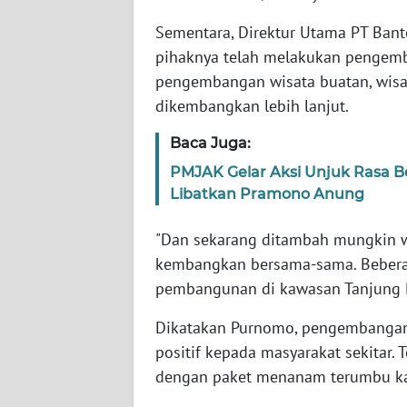
Sementara, Direktur Utama PT Ban
WN
pihaknya telah melakukan pengemba
JAMBI
pengembangan wisata buatan, wisat
dikembangkan lebih lanjut.
WN
SULTRA
Baca Juga:
PMJAK Gelar Aksi Unjuk Rasa B
WN
NTB
Libatkan Pramono Anung
"Dan sekarang ditambah mungkin wi
WN
SULTENG
kembangkan bersama-sama. Beberap
pembangunan di kawasan Tanjung L
WN
Dikatakan Purnomo, pengembangan
SULBAR
positif kepada masyarakat sekitar. T
dengan paket menanam terumbu kar
WN
BABEL