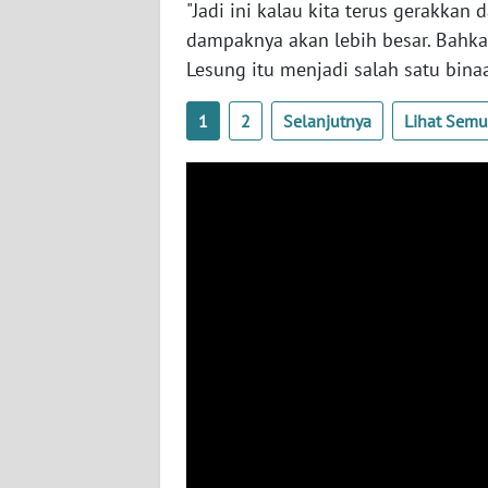
"Jadi ini kalau kita terus gerakkan
dampaknya akan lebih besar. Bahka
WN
SUMBAR
Lesung itu menjadi salah satu binaa
1
2
Selanjutnya
Lihat Sem
WN
SUMSEL
WN
BENGKULU
WN
LAMPUNG
WN
JATENG
WN
NUSANTARA