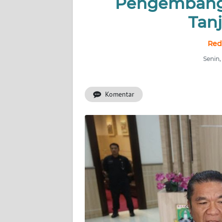
Pengembanga
BERITA
Tan
KONTAK
KAMI
Red
Senin,
INFO
IKLAN
Komentar
TENTANG
KAMI
PEDOMAN
MEDIA
SIBER
REDAKSI
KARIR