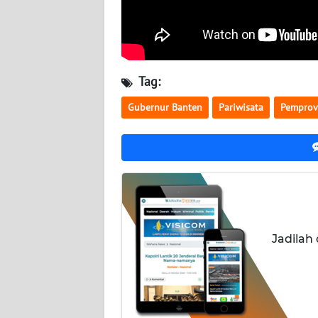
WN
JOGJA
WN
Tag:
JATIM
Gubernur Banten
Pariwisata
Pemprov
WN
BALI
WN
KALBAR
WN
Jadilah
KALTENG
WN
KALTARA