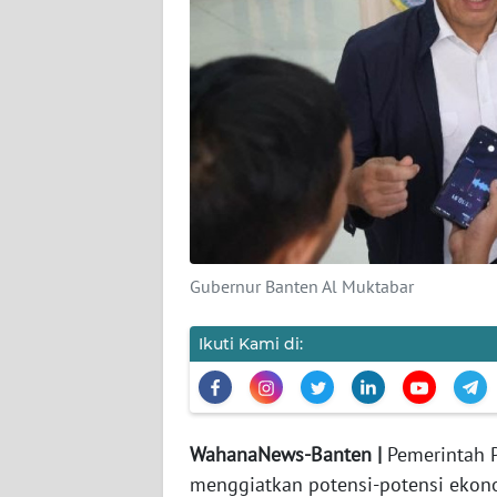
DISCLAIMER
Wahana
News
Regional
WN
SUMUT
WN
Gubernur Banten Al Muktabar
JAKARTA
Ikuti Kami di:
WN
JABAR
WN
WahanaNews-Banten |
Pemerintah 
BANTEN
menggiatkan potensi-potensi ekono