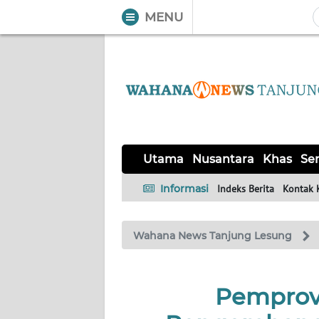
MENU
WAHANA
Tutup
TV
UTAMA
NUSANTARA
Utama
Nusantara
Khas
Ser
KHAS
Informasi
Indeks Berita
Kontak 
SERBA-
Wahana News Tanjung Lesung
SERBI
Informasi
Pemprov
INDEKS