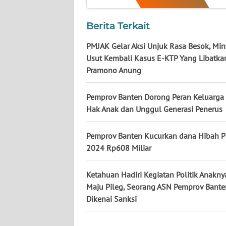
WN
Berita Terkait
KALSEL
PMJAK Gelar Aksi Unjuk Rasa Besok, Mi
WN
Usut Kembali Kasus E-KTP Yang Libatka
KALTIM
Pramono Anung
WN
Pemprov Banten Dorong Peran Keluarga
SULSEL
Hak Anak dan Unggul Generasi Penerus
WN
Pemprov Banten Kucurkan dana Hibah P
GORONTALO
2024 Rp608 Miliar
WN
Ketahuan Hadiri Kegiatan Politik Anakny
SULUT
Maju Pileg, Seorang ASN Pemprov Bante
Dikenai Sanksi
WN
MALUKU