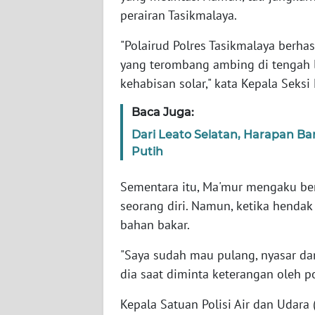
perairan Tasikmalaya.
WN
"Polairud Polres Tasikmalaya berha
JAMBI
yang terombang ambing di tengah l
kehabisan solar," kata Kepala Seks
WN
SULTRA
Baca Juga:
Dari Leato Selatan, Harapan 
WN
NTB
Putih
Sementara itu, Ma'mur mengaku ber
WN
SULTENG
seorang diri. Namun, ketika henda
bahan bakar.
WN
"Saya sudah mau pulang, nyasar dan
SULBAR
dia saat diminta keterangan oleh po
WN
Kepala Satuan Polisi Air dan Udara 
BABEL