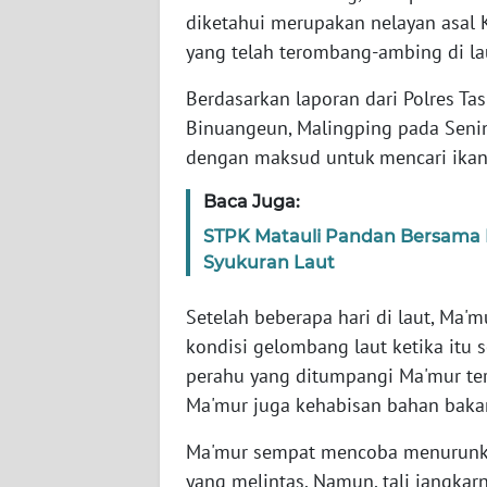
diketahui merupakan nelayan asal 
WN
yang telah terombang-ambing di lau
NTT
Berdasarkan laporan dari Polres Ta
WN
Binuangeun, Malingping pada Senin
KEPRI
dengan maksud untuk mencari ikan
WN
Baca Juga:
PAPUA
STPK Matauli Pandan Bersama P
Syukuran Laut
WN
PAPUA
Setelah beberapa hari di laut, Ma'
BARAT
kondisi gelombang laut ketika itu s
perahu yang ditumpangi Ma'mur ter
WN
RIAU
Ma'mur juga kehabisan bahan baka
Ma'mur sempat mencoba menurunkan
WN
SERAMBI
yang melintas. Namun, tali jangkar