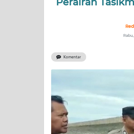
Perairan Tasik
BERITA
KONTAK
KAMI
Red
Rabu,
INFO
IKLAN
Komentar
TENTANG
KAMI
PEDOMAN
MEDIA
SIBER
REDAKSI
KARIR