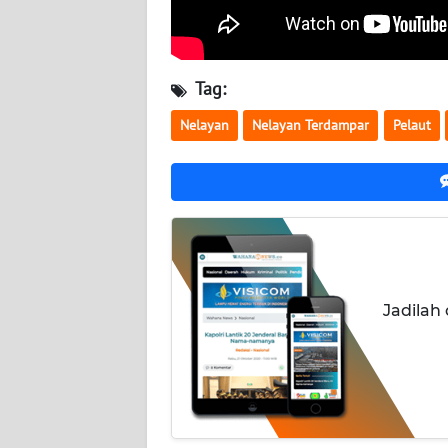
WN
JOGJA
Tag:
WN
Nelayan
Nelayan Terdampar
Pelaut
JATIM
WN
BALI
WN
KALBAR
Jadilah
WN
KALTENG
WN
KALTARA