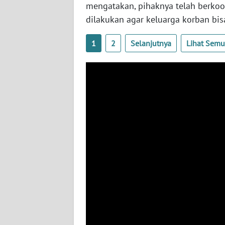
mengatakan, pihaknya telah berkoo
dilakukan agar keluarga korban b
WN
SUMBAR
1
2
Selanjutnya
Lihat Sem
WN
SUMSEL
WN
BENGKULU
WN
LAMPUNG
WN
JATENG
WN
NUSANTARA