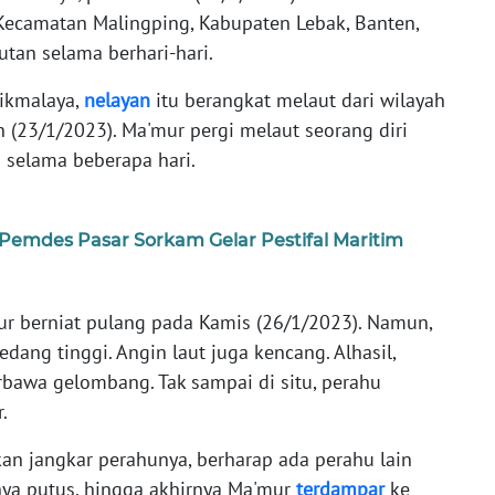
Kecamatan Malingping, Kabupaten Lebak, Banten,
tan selama berhari-hari.
sikmalaya,
nelayan
itu berangkat melaut dari wilayah
 (23/1/2023). Ma'mur pergi melaut seorang diri
 selama beberapa hari.
emdes Pasar Sorkam Gelar Pestifal Maritim
mur berniat pulang pada Kamis (26/1/2023). Namun,
edang tinggi. Angin laut juga kencang. Alhasil,
bawa gelombang. Tak sampai di situ, perahu
r.
 jangkar perahunya, berharap ada perahu lain
nya putus, hingga akhirnya Ma'mur
terdampar
ke