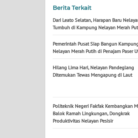
Berita Terkait
WN
KALSEL
Dari Leato Selatan, Harapan Baru Nelaya
Tumbuh di Kampung Nelayan Merah Put
WN
KALTIM
Pemerintah Pusat Siap Bangun Kampun
Nelayan Merah Putih di Penajam Paser U
WN
SULSEL
Hilang Lima Hari, Nelayan Pandeglang
Ditemukan Tewas Mengapung di Laut
WN
GORONTALO
WN
Politeknik Negeri Fakfak Kembangkan M
SULUT
Balok Ramah Lingkungan, Dongkrak
Produktivitas Nelayan Pesisir
WN
MALUKU