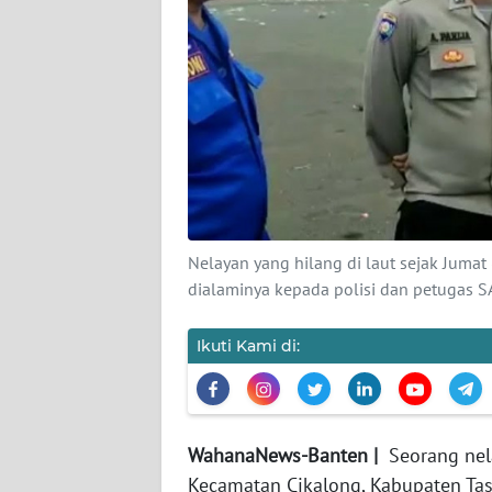
DISCLAIMER
Wahana
News
Regional
WN
SUMUT
Nelayan yang hilang di laut sejak Juma
WN
dialaminya kepada polisi dan petugas S
JAKARTA
Ikuti Kami di:
WN
JABAR
WN
WahanaNews-Banten |
Seorang nel
BANTEN
Kecamatan Cikalong, Kabupaten Tas