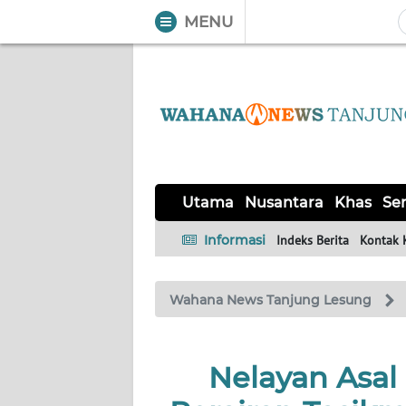
MENU
WAHANA
Tutup
TV
UTAMA
NUSANTARA
Utama
Nusantara
Khas
Ser
KHAS
Informasi
Indeks Berita
Kontak 
SERBA-
Wahana News Tanjung Lesung
SERBI
Informasi
Nelayan Asal
INDEKS